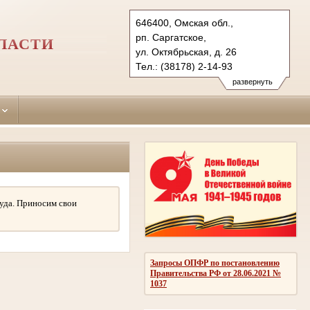
646400, Омская обл.,
рп. Саргатское,
ЛАСТИ
ул. Октябрьская, д. 26
Тел.: (38178) 2-14-93
sargatcourt.oms@sudrf.ru
развернуть
уда. Приносим свои
Запросы ОПФР по постановлению
Правительства РФ от 28.06.2021 №
1037