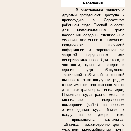
населения
В обеспечение равного с
другими гражданами доступа к
правосудию в Саргатском
районном суде Омской области
для маломобильных групп
населения созданы специальные
условия доступности получения
юридически значимой
информации и обращения за
защитой нарушенных или
оспариваемых прав. Для этого, в
частности, один из входов в
здание суда оборудован
тактильной табличкой и кнопкой
вызова, а также пандусом, рядом
с ним имеется парковочное место
для автотранспорта инвалидов;
Приемная суда расположена в
специально выделенном
помещении (каб.4) на первом
этаже здания суда, близко к
входу, на ее двери также
прикреплена тактильная
табличка; рассмотрение дел с
участием маломобильных групп